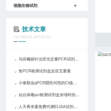
细胞生物试剂
技术文章
TECHNICAL ARTICLES
马疥螨探针法荧光定量PCR试剂盒反应五要素
鱼PCR检测试剂盒反应五要素
小泰勒虫qPCR阴性对照的Ct值标准是什么
仙台病毒pcr检测试剂盒浓缩时的相关事项说明
人天青杀素免费代测ELISA试剂盒洗涤方法