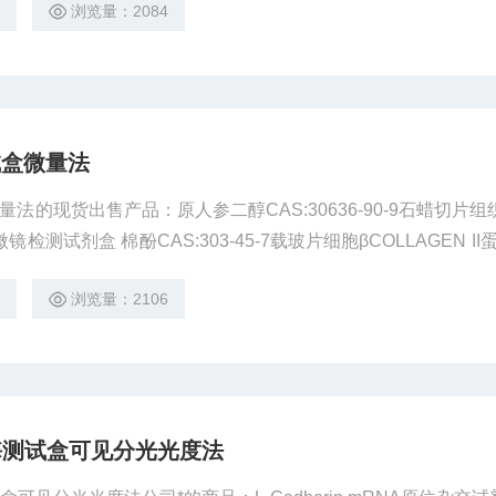
4
浏览量：2084
试盒微量法
法的现货出售产品：原人参二醇CAS:30636-90-9石蜡切片组织
镜检测试剂盒 棉酚CAS:303-45-7载玻片细胞βCOLLAGEN I
盒 杂交瘤细胞株；H3N2-CIV-HA-2C5冰冻切片组织COLLAG
4
浏览量：2106
检测试剂盒 苦杏仁苷CAS:29883-15-
酶测试盒可见分光光度法