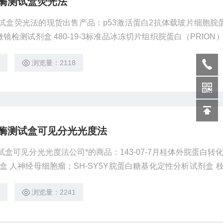
酸酶测试盒荧光法
测试盒荧光法的现货出售产品：p53激活蛋白2抗体载玻片细胞脘
镜检测试剂盒 480-19-3标准品冰冻切片组织脘蛋白（PRION
1标准品显微镜检测试剂盒 CD105 mRNA原位杂交试剂盒石蜡切片组
4
浏览量：2118
光
酸酶测试盒可见分光光度法
盒可见分光光度法公司*的商品：143-07-7月桂体外脘蛋白转化（in
分析试剂盒 人神经母细胞瘤；SH-SY5Y脘蛋白糖基化定性分析试剂盒 
oform）试剂盒 浮游球衣菌细胞脘蛋白（PRION）蛋白表达流式
4
浏览量：2241