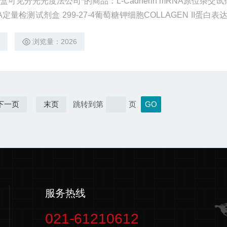
可见分光光度法公司*的商品：L-Cadherin mRNA原位杂交试
SA定量检测试剂盒 299-27-4葡萄糖钾细胞COLLAGEN II蛋白
0-2角豆胶载玻片细胞COLLAGEN II蛋白表达荧光显微镜检测试剂盒
4
浏览量：2026
切片组织COLLAGEN II蛋白表达荧光
下一页
末页
跳转到第
页
服务热线
021-61210612