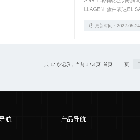
SNR土壤硝酸还原酶测试盒
LLAGEN I蛋白表达ELI
胞仪检测试剂盒 9000-4
更新时间：2022-05-2
8-34-9茜素黄R钠盐冰冻
共 17 条记录，当前 1 / 3 页 首页 上一页
导航
产品导航