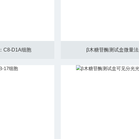
C8-D1A细胞
β木糖苷酶测试盒微量法