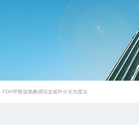
-
FDH甲醛脱氢酶测试盒紫外分光光度法