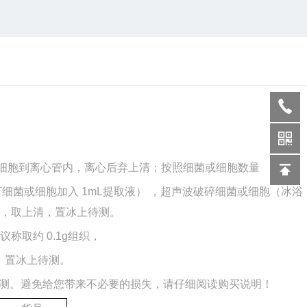
或细胞到离心管内，离心后弃上清；按照细菌或细胞数量
500万细菌或细胞加入 1mL提取液） ，超声波破碎细菌或细胞（冰浴
0min，取上清，置冰上待测。
建议称取约 0.1g组织，
清，置冰上待测。
测。避免给您带来不必要的损失，请仔细阅读购买说明！