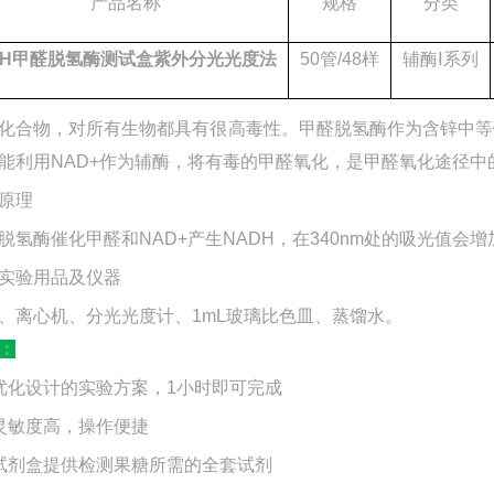
产品名称
规格
分类
DH甲醛脱氢酶测试盒紫外分光光度法
50管/48样
辅酶Ⅰ系列
化合物，对所有生物都具有很高毒性。甲醛脱氢酶作为含锌中等
能利用NAD+作为辅酶，将有毒的甲醛氧化，是甲醛氧化途径中
原理
脱氢酶催化甲醛和
NAD+产生NADH，在340nm处的吸光值
实验用品及仪器
、离心机、分光光度计、
1mL玻璃比色皿、蒸馏水。
：
优化设计的实验方案，1小时即可完成
灵敏度高，操作便捷
试剂盒提供检测果糖所需的全套试剂