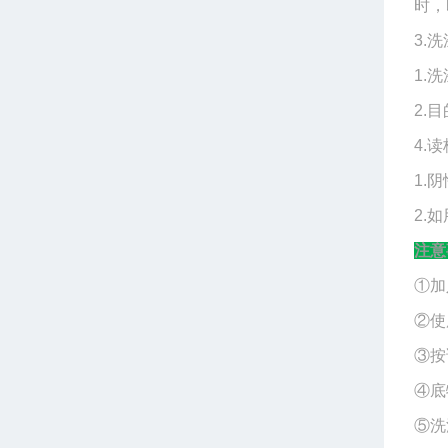
时，
3.洗
1.
2.
4.读
1.
2.
注意
①加
②使
③按
④底
⑤洗