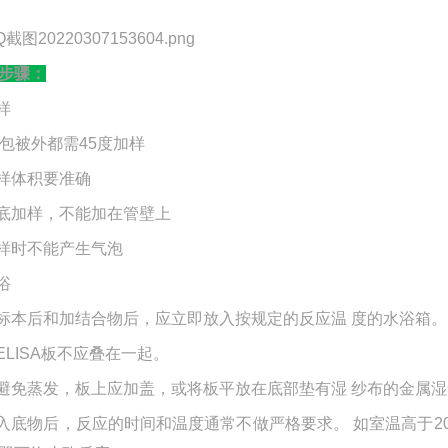
步骤：
样
 除包被外都需45度加样
加样体积要准确
管底加样，不能加在管壁上
加样时不能产生气泡
浴
加标本后和加结合物后，应立即放入按规定的反应温 度的水浴箱。
各ELISA板不应叠在一起。
为避免蒸发，板上应加盖，或将板平放在底部垫有湿 纱布的金属
加入底物后，反应的时间和温度通常不做严格要求。 如室温高于2