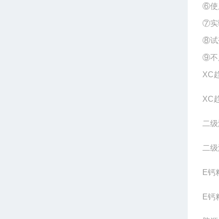
⑥使
⑦实
⑧试
⑨不
XC
XC
二级
二级
E钙
E钙粘