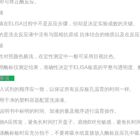
即可终止酶反应。
涤
洗涤在ELISA过程中不是反应步骤，但却是决定实验成败的关键。
目的是洗去反应液中没有与固相抗原或 抗体结合的物质以及在反
板
阴性对照颜色极浅，在定性测定中一般可采用目视比色。
如用酶标仪测定结果，准确性决定于ELISA板底的平整与透明度
事项：
入试剂的顺序应一致，以保证所有反应板孔温育的时间一样。
用干净的塑料容器配置洗涤液。
说明书中标明的时间、加液的量及顺序进行温育操作。
物A应挥发，避免长时间打开盖子。底物B对光敏感，避免长时
涤酶标板时应充分拍干，不要将吸水纸直接放入酶标反应孔中吸