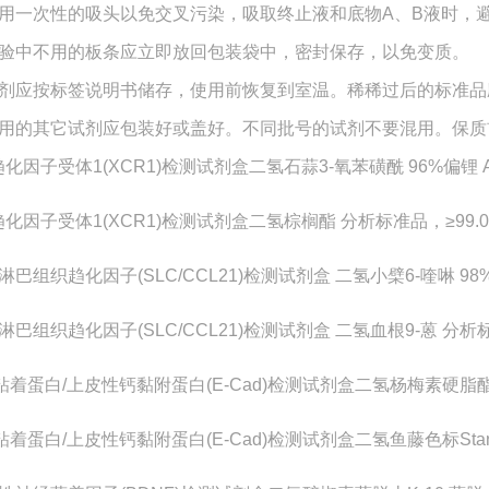
用一次性的吸头以免交叉污染，吸取终止液和底物A、B液时，避
验中不用的板条应立即放回包装袋中，密封保存，以免变质。
剂应按标签说明书储存，使用前恢复到室温。稀稀过后的标准品
用的其它试剂应包装好或盖好。不同批号的试剂不要混用。保质
趋化因子受体1(XCR1)检测试剂盒二氢石蒜3-氧苯磺酰 96%偏锂 ACS, 
趋化因子受体1(XCR1)检测试剂盒二氢棕榈酯 分析标准品，≥99.0% (
淋巴组织趋化因子
(SLC/CCL21)检测试剂盒 二氢小檗6-喹啉 9
淋巴组织趋化因子
(SLC/CCL21)检测试剂盒 二氢血根9-蒽 分析
粘着蛋白/上皮性钙黏附蛋白(E-Cad)检测试剂盒二氢杨梅素硬脂酯 分析标
着蛋白/上皮性钙黏附蛋白(E-Cad)检测试剂盒二氢鱼藤色标Standard f