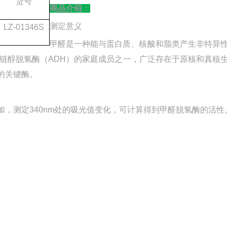
货号
商品介绍：
测定意义
LZ-01346S
甲醛是一种能与蛋白质、核酸和脂类产生非特异
链醇脱氢酶（
ADH）的家庭成员之一，广泛存在于原核和真核
的关键酶。
会增加，测定340nm处的吸光值变化，可计算得到甲醛脱氢酶的活性