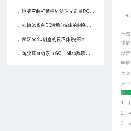
唾液弯曲杆菌探针法荧光定量PCR试剂盒​检测方法
F
核糖体蛋白S6激酶1抗体的制备过程
活泼
菌落pcr试剂盒的反应体系探讨
该酶
测定
鸡胰高血糖素（GC）elisa酶联免疫试剂盒样本处理及要求
甲醛
自备
天平
特点
1、
2、
3、