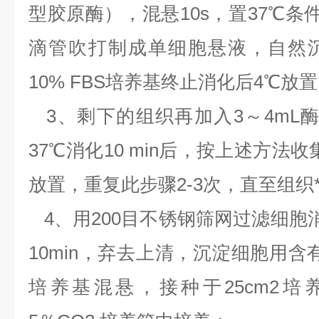
型胶原酶），混悬10s，置37℃条件
滴管吹打制成单细胞悬液，自然
10% FBS培养基终止消化后4℃放
3、剩下的组织再加入3～4mL酶
37℃消化10 min后，按上述方法
放置，重复此步骤2-3次，直至组织
4、用200目不锈钢筛网过滤细胞消化液
10min，弃去上清，沉淀细胞用含有10
培养基混悬，接种于25cm2培