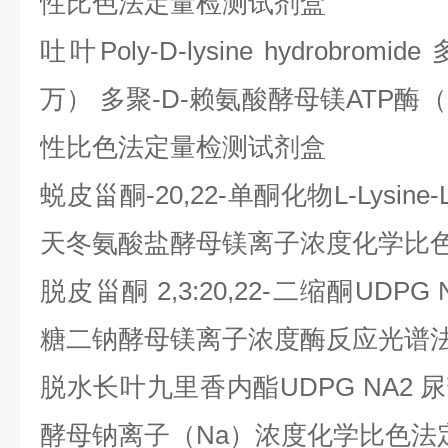
性比色法定量检测试剂盒
吐叶
Poly-D-lysine hydrobr
万） 多聚-D-赖氨酸酵母镁ATP酶（M
性比色法定量检测试剂盒
蜕皮甾酮
-20,22-单酮化物L-Lysine-L
天冬氨酸盐酵母镁离子浓度化学比
脱皮甾酮
2,3:20,22-二缩酮UDP
糖二钠酵母镁离子浓度酶反应光谱
脱水长叶九里香内酯
UDPG NA2
酵母钠离子（Na）浓度化学比色法