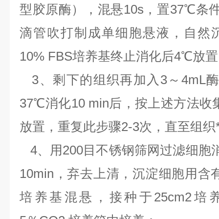
型胶原酶），混悬10s，置37℃条件
滴管吹打制成单细胞悬液，自然
10% FBS培养基终止消化后4℃放
3、剩下的组织再加入3～4mL酶
37℃消化10 min后，按上述方法
放置，重复此步骤2-3次，直至组织
4、用200目不锈钢筛网过滤细胞消化液
10min，弃去上清，沉淀细胞用含有10
培养基混悬，接种于25cm2培