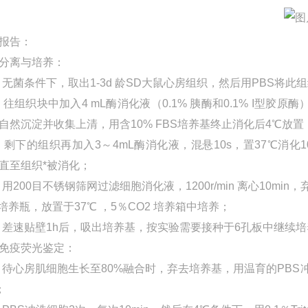
报告：
分离与培养：
无菌条件下，取出1-3d 龄SD大鼠心房组织，然后用PBS将此
往组织块中加入4 mL酶消化液（0.1% 胰酶和0.1% I型胶原
自然沉淀并收集上清，用含10% FBS培养基终止消化后4℃放置
剩下的组织再加入3～4mL酶消化液，混悬10s，置37℃消化1
直至组织*被消化；
用200目不锈钢筛网过滤细胞消化液，1200r/min 离心10min
2培养瓶，放置于37℃ ，5％CO2 培养箱中培养；
差速贴壁1h后，吸出培养基，按实验需要接种于6孔板中继续培
免疫荧光鉴定：
待心房肌细胞生长至80%融合时，弃去培养基，用温育的PBS冲
；