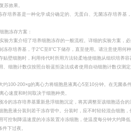
复苏效果。
冻存培养基是一种化学成分确定的、无蛋白、无菌冻存培养基，含1
细胞冻存方案：
实验方案介绍了培养细胞冻存的一般流程。详细的实验方案，必
配制冻存培养基，于2°C至8°C下储存，直至使用。请注意使用
冻存贴壁细胞时，利用传代时所用方法轻柔地使细胞从组织培养容
采用、细胞计数仪按照台盼蓝拒染法或者使用自动细胞计数仪测
以大约100-200×g的离心力将细胞悬液离心5至10分钟。在无
离心速度和时间取决于细胞种类。
用预冷的冻存培养基重新悬浮细胞沉淀，将其调整至该细胞适合的
将细胞悬液分装到若干冻存管中。分装时，应不时轻轻混合细胞
使用可控制降温速度的冷冻装置冷冻细胞，使温度每分钟大约降低
C条件下过夜。