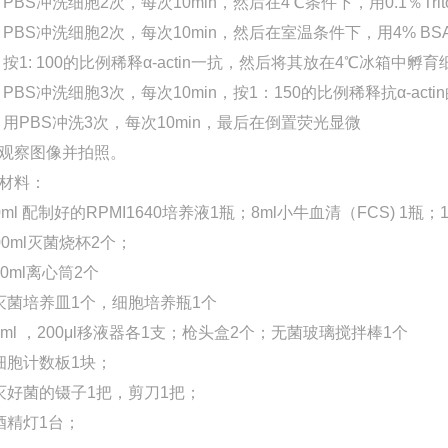
PBS冲洗细胞2次，每次10min，然后在4℃条件下，用0.1％Triton
PBS冲洗细胞2次，每次10min，然后在室温条件下，用4% BSA
按1: 100的比例稀释α-actin一抗，然后将其放在4℃冰箱中孵
PBS冲洗细胞3次，每次10min，按1：150的比例稀释抗α-acti
用PBS冲洗3次，每次10min，最后在倒置荧光显微
观察图像并拍照。
材料：
50ml 配制好的RPMI1640培养液1瓶；8ml小牛血清（FCS) 1瓶；10
100ml灭菌烧杯2个；
50ml离心筒2个
灭菌培养皿1个，细胞培养瓶1个
1ml ，200μl移液器各1支；枪头盒2个；无菌玻璃搅拌棒1个
细胞计数板1块；
灭好菌的镊子1把，剪刀1把；
酒精灯1台；