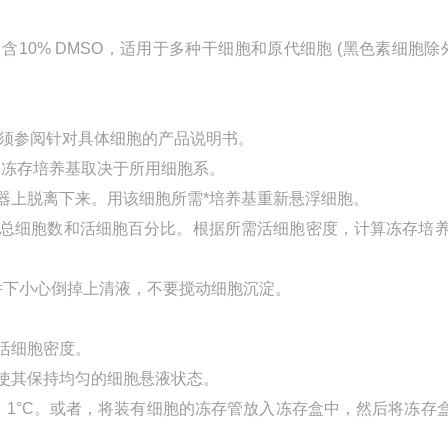
0% DMSO，适用于多种干细胞和原代细胞 (黑色素细胞除外
须参阅针对具体细胞的产品说明书。
何种冻存培养基取决于所用细胞系。
器上脱离下来。用该细胞所需*培养基重新悬浮细胞。
定总细胞数和活细胞百分比。根据所需活细胞密度，计算冻存培
菌条件下小心倒掉上清液，不要搅动细胞沉淀。
活细胞密度。
，使其保持均匀的细胞悬液状态。
 1°C。或者，将装有细胞的冻存管放入冻存盒中，然后将冻存盒