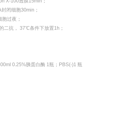
 X-100透膜15min；
封闭细胞30min；
育细胞过夜；
n的二抗， 37℃条件下放置1h；
0ml 0.25%胰蛋白酶 1瓶；PBS(-)1 瓶