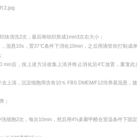
组织块清洗2次，最后将组织剪成1mm3左右大小；
酶），混悬10s，置37℃条件下消化10min，之后用滴管吹打制成
；
0 min后，按上述方法收集上清并终止消化后4℃放置，重复此步
，弃去上清，沉淀细胞用含有10％ FBS DMEM/F12培养基混悬，
养；
洗细胞2次，每次10min，然后用4%多聚甲醛在室温条件下固定