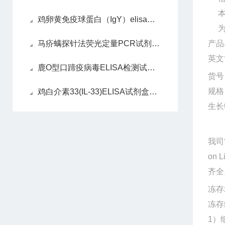
本产
鸡卵黄免疫球蛋白（IgY）elisa试剂盒操作步骤
为了
马疥螨探针法荧光定量PCR试剂盒反应五要素
产品
英文
鹿O型口蹄疫病毒ELISA检测试剂盒​操作步骤
货号
规格
鸡白介素33(IL-33)ELISA试剂盒注意事项
生长
我司
on 
齐全
冻存
冻存
1）