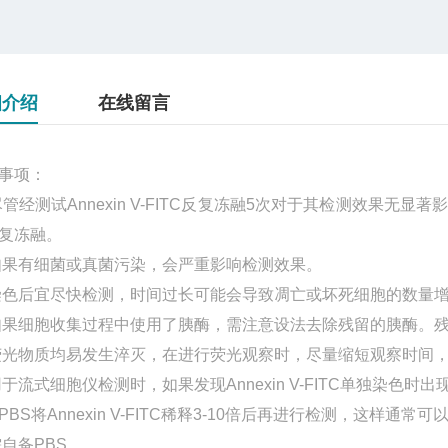
细介绍
在线留言
事项：
经测试Annexin V-FITC反复冻融5次对于其检测效果无
复冻融。
有细菌或真菌污染，会严重影响检测效果。
后宜尽快检测，时间过长可能会导致凋亡或坏死细胞的数量
细胞收集过程中使用了胰酶，需注意设法去除残留的胰酶。残留的胰酶
物质均易发生淬灭，在进行荧光观察时，尽量缩短观察时间，
流式细胞仪检测时，如果发现Annexin V-FITC单独染色
PBS将Annexin V-FITC稀释3-10倍后再进行检测，这样
备PBS。