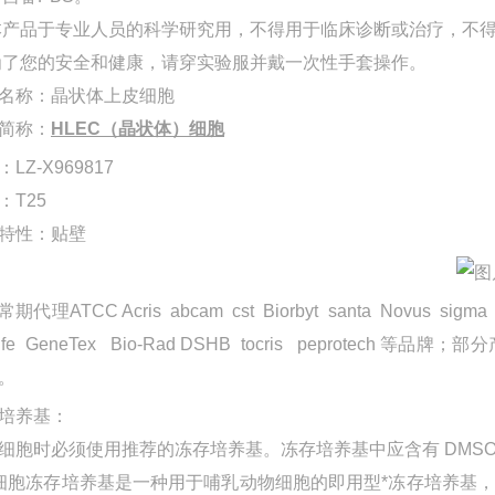
品于专业人员的科学研究用，不得用于临床诊断或治疗，不得
您的安全和健康，请穿实验服并戴一次性手套操作。
名称：晶状体上皮细胞
简称：
HLEC（晶状体）细胞
：
LZ-X969817
：
T25
特性：贴壁
常期代理
ATCC Acris abcam cst Biorbyt santa Novus sigma
Life GeneTex Bio-Rad DSHB tocris peprotech 等品牌
。
培养基：
细胞时必须使用推荐的冻存培养基。冻存培养基中应含有
DMS
细胞冻存培养基是一种用于哺乳动物细胞的即用型*冻存培养基