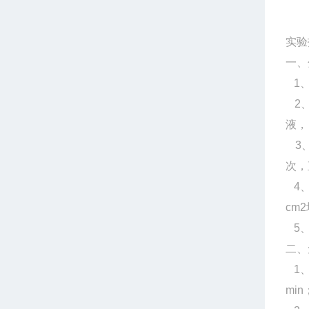
实验
一、
1、
2、
液，
3、
次，
4、
cm
5、
二、
1、
min