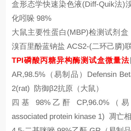
盒形态学快速染色液(Diff-Quik法
化吲哚 98%
大鼠主要性蛋白
(MBP)检测试剂盒
溴百里酚蓝钠盐 ACS2-(二环己膦)联
TPI磷酸丙糖异构酶测试盒微量法
AR,98.5%（易制品）Defensin Beta2/
2(rat) 防御β2抗原（大鼠）
四基
98%乙酐 CP,96.0%（易
associated protein kinase 1
4,5-二基咪唑 98%乙酐 GR（易制品）DH