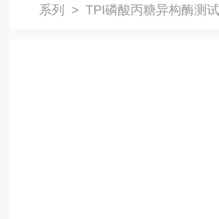
系列
> TPI磷酸丙糖异构酶测