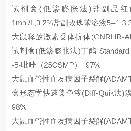
试剂盒(低渗膨胀法)盐副品红(0.
1mol/L,0.2%盐副玫瑰苯溶液5--1,3
大鼠释放激素受体抗体
(GNRHR
试剂盒(低渗膨胀法)丁酯 Standard for
-5-吡唑（25CSMP） 97%
大鼠血管性血友病因子裂解
(ADAM
盒形态学快速染色液(Diff-Quik法
98%
大鼠血管性血友病因子裂解
(ADAM