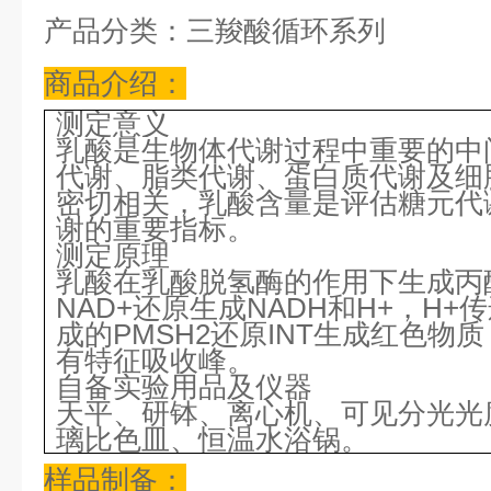
产品分类：三羧酸循环系列
商品介绍：
测定意义
乳酸是生物体代谢过程中重要的中
代谢、脂类代谢、蛋白质代谢及细
密切相关，乳酸含量是评估糖元代
谢的重要指标。
测定原理
乳酸在乳酸脱氢酶的作用下生成丙
NAD+还原生成NADH和H+，H+
成的PMSH2还原INT生成红色物质
有特征吸收峰。
自备实验用品及仪器
天平、研钵、离心机、可见分光光度
璃比色皿、恒温水浴锅。
样品制备：