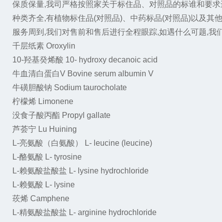
保质保量,我司严格按照家关于标住品、对照品的标谁和要求进
种类齐全,有植物标住品(对照品)、中药标品(对照品)以及其
服务周到,我们对售前和售后进行全程眼踪,如遇什么可题,我
千层纸素
Oroxylin
10-羟基癸烯酸
10- hydroxy decanoic acid
牛血清白蛋白V
Bovine serum albumin V
牛磺胆酸钠
Sodium taurocholate
柠檬烯
Limonene
没食子酸丙酯
Propyl gallate
芦荟宁
Lu Huining
L-亮氨酸（白氨酸）
L- leucine (leucine)
L-酪氨酸
L- tyrosine
L-赖氨酸盐酸盐
L- lysine hydrochloride
L-赖氨酸
L- lysine
莰烯
Camphene
L-精氨酸盐酸盐
L- arginine hydrochloride