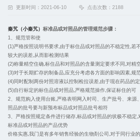
更新时间：2021-06-10
点击次数：2188
秦艽（小秦艽）
标准品或对照品的管理规范步骤：
1、规范管和使
(1)严格按照说明书要求,由于标住品或对照品的不稳定性,
较大的误差,从而影检测结果
(2)称量精空住确,标住品和对照品的含量测定要求不同,对精
(3)对于长期贮存的制备品,应充分考虑各方面的影响因素,规
(4)同时配制两份对照溶液以控制检拉误差,由于现在药品的
(5)自行标定的标住品或对照品,严格规范操作,保证标住的可
2、规范购入使用台账,严格表明网入时司、生产批号、来源
照品的批号要与新预布标品或对照品批号相符
3、严格按照规定条件进行储存,标品或对照品的状极不稳定
标准品或对照品的产品优势
价格实惠,我门是有多年销售经验的生物剤公司,对于同行业的