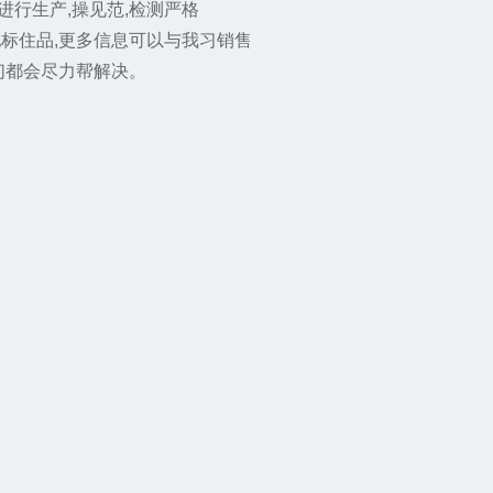
行生产,操见范,检测严格
他标住品,更多信息可以与我习销售
们都会尽力帮解决。