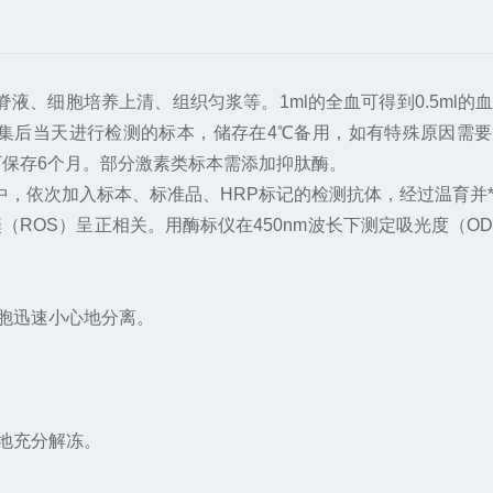
脊液、细胞培养上清、组织匀浆等。1ml的全血可得到0.5ml的
收集后当天进行检测的标本，储存在4℃备用，如有特殊原因需
0℃可保存6个月。部分激素类标本需添加抑肽酶。
中，依次加入标本、标准品、HRP标记的检测抗体，经过温育并
ROS）呈正相关。用酶标仪在450nm波长下测定吸光度（O
细胞迅速小心地分离。
地充分解冻。