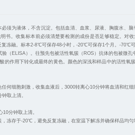
S)上标本必须为液体，不含沉淀。包括血清、血浆、尿液、胸腹水、脑
产品说明书。收集标本前必须清楚要检测的成份是否足够稳定。对
反复冻融。标本2-8℃可保存48小时，-20℃可保存1个月。-7
验（ELISA）。往预先包被活性氧簇（ROS）抗体的包被微孔
在酸的作用下转化成最终的黄色。颜色的深浅和样品中的活性氧簇（
何细胞刺激，收集血液后，3000转离心10分钟将血清和红
分钟取上清。
心10分钟取上清。
，冻存于-20℃，避免反复冻融，在室温下解冻并确保样品均匀