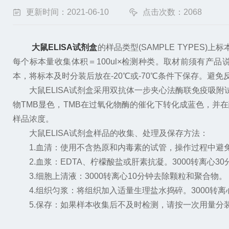
更新时间：2021-06-10
点击次数：2068
大鼠ELISA试剂盒
的样品类型(SAMPLE TYPE
每个标本量收集体积＝100ul×检测种类。取材前须有
本，将标本及时分装后放在-20℃或-70℃条件下保存。避免
大鼠ELISA试剂盒采用双抗体一步夹心法酶联免疫吸附试
物TMB显色，TMB在过氧化物酶的催化下转化成蓝色，并
样品浓度。
大鼠ELISA试剂盒样品的收集、处理及保存方法：
1.血清：使用不含热原和内毒素的试管，操作过程中避免任
2.血浆：EDTA、柠檬酸盐或肝素抗凝。3000转离心30
3.细胞上清液：3000转离心10分钟去除颗粒和聚合物。
4.组织匀浆：将组织加入适量生理盐水捣碎。3000转离
5.保存：如果样本收集后不及时检测，请按一次用量分装