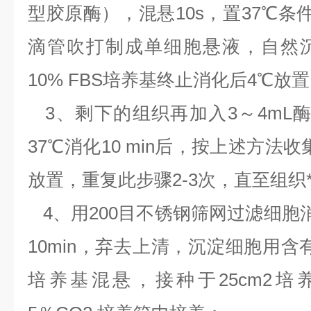
型胶原酶），混悬10s，置37℃条件
滴管吹打制成单细胞悬液，自然
10% FBS培养基终止消化后4℃放
3、剩下的组织再加入3～4mL酶
37℃消化10 min后，按上述方法
放置，重复此步骤2-3次，直至组织
4、用200目不锈钢筛网过滤细胞消化液
10min，弃去上清，沉淀细胞用含有10
培养基混悬，接种于25cm2培