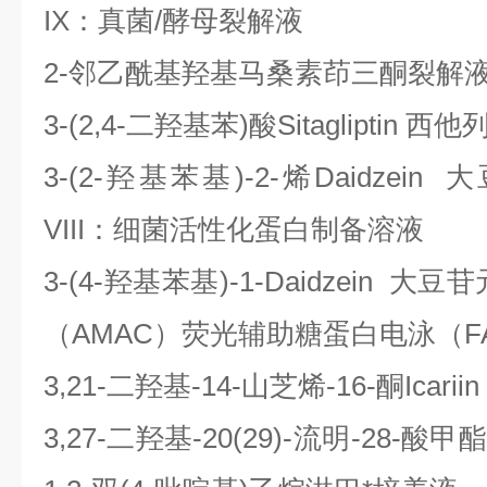
IX：真菌/酵母裂解液
2-邻乙酰基羟基马桑素茚三酮裂解液
3-(2,4-二羟基苯)酸Sitagliptin 西
3-(2-羟基苯基)-2-烯Daidze
VIII：细菌活性化蛋白制备溶液
3-(4-羟基苯基)-1-Daidzein
（AMAC）荧光辅助糖蛋白电泳（F
3,21-二羟基-14-山芝烯-16-酮Ica
3,27-二羟基-20(29)-流明-28-酸甲酯1,2-