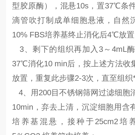
型胶原酶），混悬10s，置37℃条件
滴管吹打制成单细胞悬液，自然
10% FBS培养基终止消化后4℃放
3、剩下的组织再加入3～4mL酶
37℃消化10 min后，按上述方法
放置，重复此步骤2-3次，直至组织
4、用200目不锈钢筛网过滤细胞消化液
10min，弃去上清，沉淀细胞用含有10
培养基混悬，接种于25cm2培