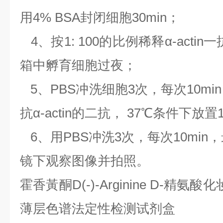
用4% BSA封闭细胞30min；
4、按1: 100的比例稀释α-acti
箱中孵育细胞过夜；
5、PBS冲洗细胞3次，每次10mi
抗α-actin的二抗， 37℃条件下放置
6、用PBS冲洗3次，每次10mi
镜下观察图像并拍照。
霍香黃酮
D(-)-Arginine D-精氨
薄层色谱法定性检测试剂盒