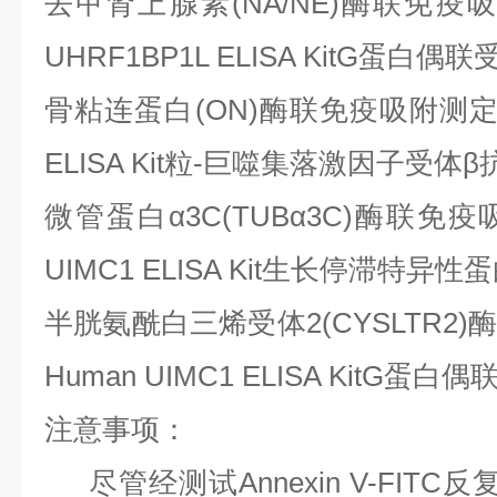
去甲肾上腺素
(NA/NE)酶联免疫
UHRF1BP1L ELISA KitG蛋白偶
骨粘连蛋白
(ON)酶联免疫吸附测定试
ELISA Kit粒-巨噬集落激因子受体β
微管蛋白
α3C(TUBα3C)酶联免
UIMC1 ELISA Kit生长停滞特异性
半胱氨酰白三烯受体
2(CYSLTR
Human UIMC1 ELISA KitG蛋
注意事项：
尽管经测试Annexin V-FIT