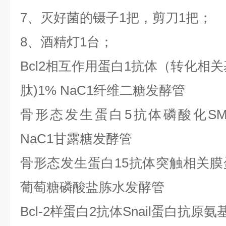
7、灭好菌的镊子1把，剪刀1把；
8、酒精灯1台；
Bcl2相互作用蛋白1抗体（转化相关基
肽)1% NaC1纤维二糖发酵管
骨形态发生蛋白
5抗体磷酸化SMAD
NaC1甘露糖发酵管
骨形态发生蛋白
15抗体突触相关膜蛋
葡萄糖磷酸盐胨水发酵管
Bcl-2样蛋白2抗体Snail蛋白抗