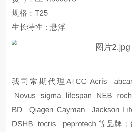
规格：
T25
生长特性：悬浮
我司常期代理
ATCC Acris abca
Novus sigma lifespan NEB roch
BD Qiagen Cayman Jackson Li
DSHB tocris peprotech 