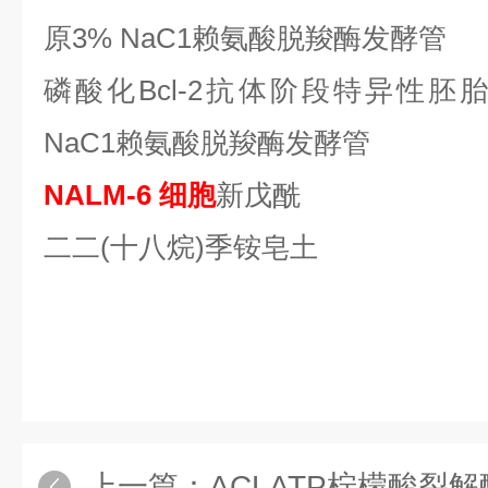
原3% NaC1赖氨酸脱羧酶发酵管
磷酸化
Bcl-2抗体阶段特异性胚胎
NaC1赖氨酸脱羧酶发酵管
NALM-6 细胞
新戊酰
二二
(十八烷)季铵皂土
上一篇：
ACLATP柠檬酸裂解