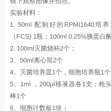
镜下观察图像并拍照。
实验材料：
1. 50ml 配制好的RPMI1640
（FCS) 1瓶；100ml 0.25%胰蛋白酶
2. 100ml灭菌烧杯2个；
3、50ml离心筒2个
4、灭菌培养皿1个，细胞培养瓶1
5、1ml ，200μl移液器各1支
棒1个
6、细胞计数板1块；